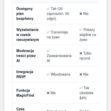
Dostępny
✅ Tak (20
plan
zaproszeń, 50
❌ Nie
bezpłatny
zdjęć)
Wyświetlanie
✅ Pokazy
✅ Transmisja
w czasie
slajdów na
na żywo
rzeczywistym
żywo
Moderacja
✅
❌ Tylko
treści przez
Zaawansowana
ręczna
AI
AI
Integracja
✅ Wbudowana
❌ Nie
RSVP
✅ Tak
Funkcja
❌ Nie
(dodatek
MagicFind
$45)
Czas