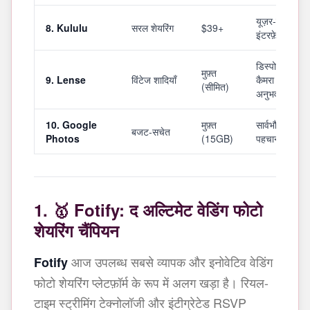
यूज़र-फ्रेंडली
8. Kululu
सरल शेयरिंग
$39+
इंटरफ़ेस
डिस्पोजेबल
मुफ़्त
9. Lense
विंटेज शादियाँ
कैमरा जैसा
(सीमित)
अनुभव
10. Google
मुफ़्त
सार्वभौमिक
बजट-सचेत
Photos
(15GB)
पहचान
1. 🥇 Fotify: द अल्टिमेट वेडिंग फोटो
शेयरिंग चैंपियन
आज उपलब्ध सबसे व्यापक और इनोवेटिव वेडिंग
Fotify
फोटो शेयरिंग प्लेटफ़ॉर्म के रूप में अलग खड़ा है। रियल-
टाइम स्ट्रीमिंग टेक्नोलॉजी और इंटीग्रेटेड RSVP