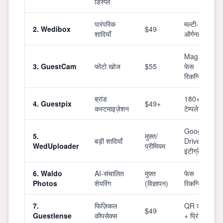
डिस्प्ले
पारंपरिक
मल्टी-एल्बम
2. Wedibox
$49
शादियाँ
ऑर्गनाइज़ेशन
MagicFind
3. GuestCam
फोटो खोज
$55
फेस
रिकग्निशन
ब्रांड
180+ QR
4. Guestpix
$49+
कस्टमाइज़ेशन
टेम्पलेट्स
Google
5.
मुफ़्त/
बड़ी शादियाँ
Drive
WedUploader
प्रीमियम
इंटीग्रेशन
6. Waldo
AI-संचालित
मुफ़्त
फेस
Photos
शेयरिंग
(विज्ञापन)
रिकग्निशन
7.
फिज़िकल
QR कार्ड्स
$49
Guestlense
कीपसेक्स
+ प्रिंट्स