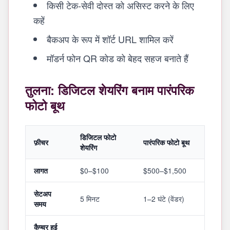
किसी टेक-सेवी दोस्त को असिस्ट करने के लिए
कहें
बैकअप के रूप में शॉर्ट URL शामिल करें
मॉडर्न फोन QR कोड को बेहद सहज बनाते हैं
तुलना: डिजिटल शेयरिंग बनाम पारंपरिक
फोटो बूथ
डिजिटल फोटो
फ़ीचर
पारंपरिक फोटो बूथ
शेयरिंग
लागत
$0–$100
$500–$1,500
सेटअप
5 मिनट
1–2 घंटे (वेंडर)
समय
कैप्चर हुई