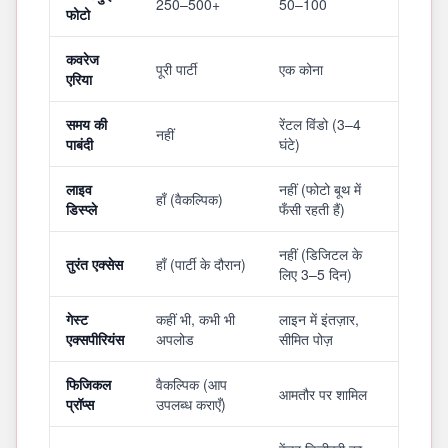
250–500+
50–100
फोटो
कवरेज
पूरी पार्टी
एक कोना
एरिया
समय की
रेंटल विंडो (3–4
नहीं
पाबंदी
घंटे)
लाइव
नहीं (फोटो बूथ में
हाँ (वैकल्पिक)
डिस्प्ले
फँसी रहती हैं)
नहीं (डिजिटल के
तुरंत एक्सेस
हाँ (पार्टी के दौरान)
लिए 3–5 दिन)
गेस्ट
कहीं भी, कभी भी
लाइन में इंतज़ार,
एक्सपीरियंस
अपलोड
सीमित पोज़
फिजिकल
वैकल्पिक (आप
आमतौर पर शामिल
प्रॉप्स
उपलब्ध कराएँ)