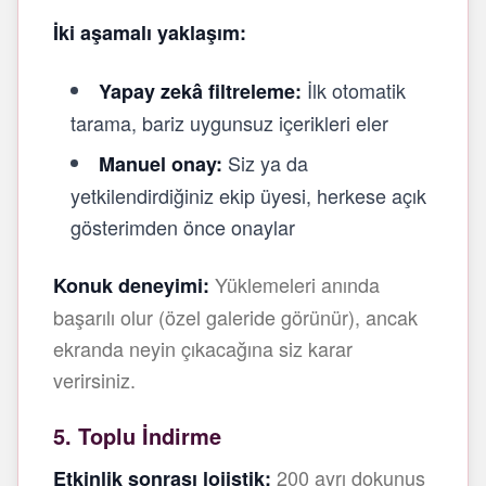
İki aşamalı yaklaşım:
İlk otomatik
Yapay zekâ filtreleme:
tarama, bariz uygunsuz içerikleri eler
Siz ya da
Manuel onay:
yetkilendirdiğiniz ekip üyesi, herkese açık
gösterimden önce onaylar
Yüklemeleri anında
Konuk deneyimi:
başarılı olur (özel galeride görünür), ancak
ekranda neyin çıkacağına siz karar
verirsiniz.
5. Toplu İndirme
200 ayrı dokunuş
Etkinlik sonrası lojistik: