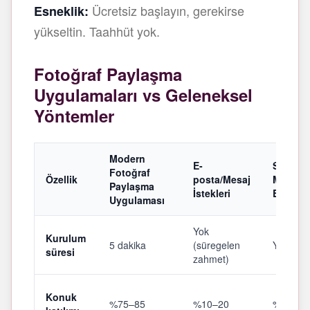
Ücretsiz başlayın, gerekirse
Esneklik:
yükseltin. Taahhüt yok.
Fotoğraf Paylaşma
Uygulamaları vs Geleneksel
Yöntemler
Modern
E-
Sosyal
Fotoğraf
Özellik
posta/Mesaj
Medya
Paylaşma
İstekleri
Etiketler
Uygulaması
Yok
Kurulum
5 dakika
(süregelen
Yok
süresi
zahmet)
Konuk
%75–85
%10–20
%40–50