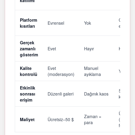
katılımı
Platform
Gizlilik
Evrensel
Yok
kısıtları
endişele
Gerçek
zamanlı
Evet
Hayır
Hayır
gösterim
Kalite
Evet
Manuel
Yok
kontrolü
(moderasyon)
ayıklama
Etkinlik
Sıkıştırıl
sonrası
Düzenli galeri
Dağınık kaos
kalite
erişim
Ücretsiz
Zaman =
Maliyet
Ücretsiz–50 $
(gizlilikt
para
feragat)