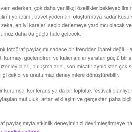
devam ederken, çok daha yenilikçi özellikler bekleyebilirs
ılım) yönetimi, davetiyeden anı oluşturmaya kadar kusu
zeka, en iyi kareleri seçip derlemeye yardımcı olacak ve 
numuz daha da güçlü hale gelecek.
nlı fotoğraf paylaşımı sadece bir trendden ibaret değil—e
ı kurmayı güçlendiren ve kalıcı anılar yaratan güçlü bir ar
zenleyicileri, buluşmalarını, son misafir ayrıldıktan ço
lgi çekici ve unutulmaz deneyimlere dönüştürebilir.
bir kurumsal konferans ya da bir topluluk festivali planlıyor
aylaşılan mutluluk, artan etkileşim ve gerçekten paha biçil
af paylaşımıyla etkinlik deneyiminizi devrimleştirmeye ha
kı kendiniz görün!