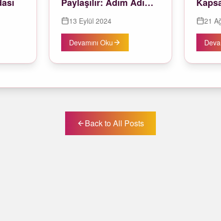
dası
Paylaşılır: Adım Adım
Kapsa
Rehber
Etkile
13 Eylül 2024
21 A
Unutu
Oluşt
Devamını Oku
Deva
Back to All Posts