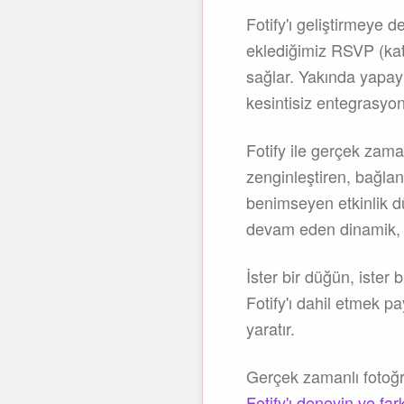
Fotify'ı geliştirmeye 
eklediğimiz RSVP (kat
sağlar. Yakında yapay 
kesintisiz entegrasyo
Fotify ile gerçek zama
zenginleştiren, bağlant
benimseyen etkinlik dü
devam eden dinamik, i
İster bir düğün, ister 
Fotify'ı dahil etmek p
yaratır.
Gerçek zamanlı fotoğr
Fotify'ı deneyin ve far