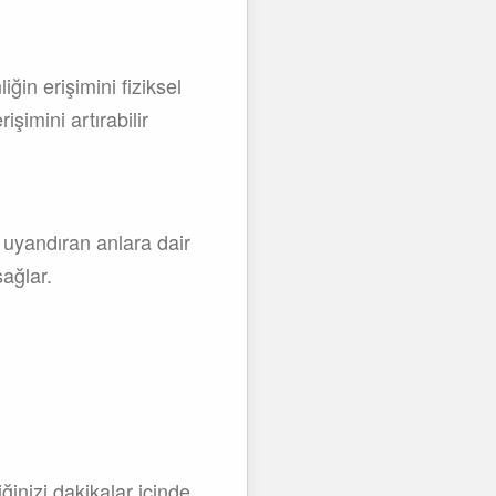
ğin erişimini fiziksel
işimini artırabilir
kı uyandıran anlara dair
sağlar.
inizi dakikalar içinde