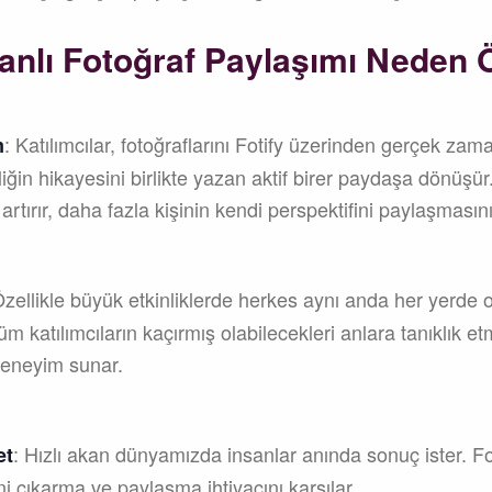
nlı Fotoğraf Paylaşımı Neden 
: Katılımcılar, fotoğraflarını Fotify üzerinden gerçek zam
m
liğin hikayesini birlikte yazan aktif birer paydaşa dönüşür
artırır, daha fazla kişinin kendi perspektifini paylaşmasını
Özellikle büyük etkinliklerde herkes aynı anda her yerde o
üm katılımcıların kaçırmış olabilecekleri anlara tanıklık e
deneyim sunar.
: Hızlı akan dünyamızda insanlar anında sonuç ister. Fo
et
ni çıkarma ve paylaşma ihtiyacını karşılar.