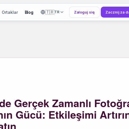
🇹🇷
Ortaklar
Blog
Zaloguj się
Zacznij za 
TR
rde Gerçek Zamanlı Fotoğr
ın Gücü: Etkileşimi Artırın
atın