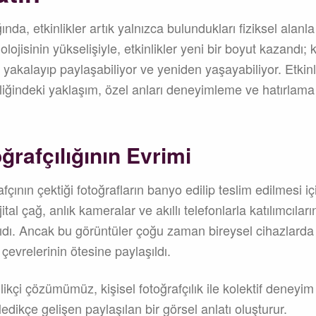
da, etkinlikler artık yalnızca bulundukları fiziksel alanla s
lojisinin yükselişiyle, etkinlikler yeni bir boyut kazandı; k
yakalayıp paylaşabiliyor ve yeniden yaşayabiliyor. Etkinli
liğindeki yaklaşım, özel anları deneyimleme ve hatırlama
oğrafçılığının Evrimi
fçının çektiği fotoğrafların banyo edilip teslim edilmesi i
ital çağ, anlık kameralar ve akıllı telefonlarla katılımcıları
dı. Ancak bu görüntüler çoğu zaman bireysel cihazlarda 
çevrelerinin ötesine paylaşıldı.
ilikçi çözümümüz, kişisel fotoğrafçılık ile kolektif deneyi
rledikçe gelişen paylaşılan bir görsel anlatı oluşturur.