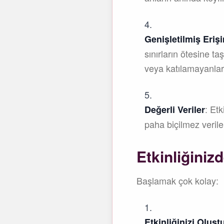
Genişletilmiş Eriş
sınırların ötesine ta
veya katılamayanlarl
: Etk
Değerli Veriler
paha biçilmez verile
Etkinliğiniz
Başlamak çok kolay:
Etkinliğinizi Oluşt