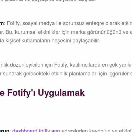
: Fotify, sosyal medya ile sorunsuz entegre olarak etkinli
im
şır. Bu, kurumsal etkinlikler için marka görünürlüğünü ve er
a kişisel kutlamaların neşesini paylaşabilir.
inlik düzenleyicileri için Fotify, katılımcılarda en çok yan
r sunarak gelecekteki etkinlik planlamaları için içgörüler 
de Fotify'ı Uygulamak
:
dashboard.fotify.app
adresinden kaydolun ve etkinliğ
urun