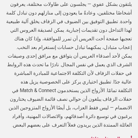
يلتقون بشكل عفوي — يجلسون على طاولات مختلفة، يعرفون
أشخاصًا مختلفين، وعادةً ما يعودون إلى منازلهم دون تبادل كلمة
واحدة. تطبيق التوفيق بين الضيوف في الزفاف يخلق آلية طبيعية
لهذا التداخل دون تقديمات إجبارية. يمكن لصديقة العروس التي
تعجبها صفحة أخت العريس أن تمرر للموافقة، وإذا كان هناك
إعجاب متبادل، يمكنهما تبادل حسابات إنستغرام بعد النخب.
يمكن لأحد أصدقاء العريس أن يتوافق مع مرافق إحدى وصيفات
الشرف الذي يعمل في نفس المجال. نادرًا ما تحدث هذه الروابط
في حفلات الزفاف لأن التكلفة الاجتماعية للمبادرة المباشرة
عالية جدًا. تطبيق اختياري يركز على الخصوصية يزيل هذه
التكلفة تمامًا. الأزواج الذين يستخدمون Match & Connect في
حفلات الزفاف يبلغون أن حوالي نصف قائمة الضيوف يختارون
الانضمام — ليس فقط العزاب، بل أيضًا الأزواج المتزوجين الذين
يرغبون في توسيع دائرة أصدقائهم، والاتصالات المهنية، وأفراد
العائلة الممتدة الذين يريدون فعلاً التعرف على بعضهم البعض.