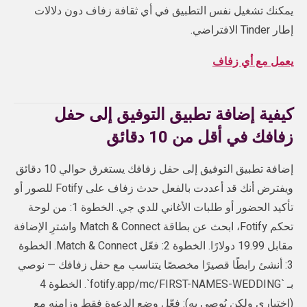
يمكنك تشغيل نفس التطبيق في أي ثقافة زفاف دون دلالات
إطار Tinder الافتراضي.
يعمل مع أي زفاف
كيفية إضافة تطبيق التوفيق إلى حفل
زفافك في أقل من 10 دقائق
إضافة تطبيق التوفيق إلى حفل زفافك يستغرق حوالي 10 دقائق
ويفترض أنك قد أعددت بالفعل حدث زفاف على Fotify للصور أو
تأكيد الحضور أو طلبات الأغاني للدي جي. الخطوة 1: من لوحة
تحكم Fotify، ابحث عن بطاقة Match & Connect واشترِ الإضافة
مقابل 19.99 دولارًا. الخطوة 2: فعّل Match & Connect. الخطوة
3: أنشئ رابطًا قصيرًا مخصصًا يتناسب مع حفل زفافك — نوصي
بـ `fotify.app/mc/FIRST-NAMES-WEDDING`. الخطوة 4
(اختياري ولكن يُوصى به): فعّل وضع الدعوة فقط وزامنه مع