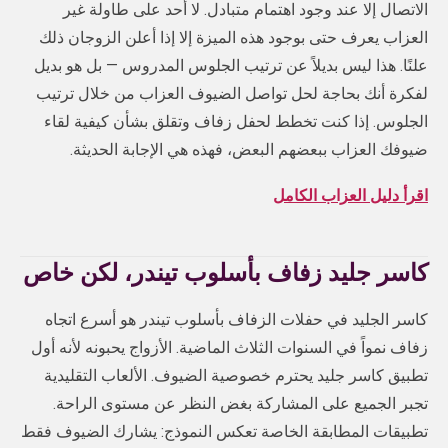
الاتصال إلا عند وجود اهتمام متبادل. لا أحد على طاولة غير
العزاب يعرف حتى بوجود هذه الميزة إلا إذا أعلن الزوجان ذلك
علنًا. هذا ليس بديلاً عن ترتيب الجلوس المدروس — بل هو بديل
لفكرة أنك بحاجة لحل تواصل الضيوف العزاب من خلال ترتيب
الجلوس. إذا كنت تخطط لحفل زفاف وتقلق بشأن كيفية لقاء
ضيوفك العزاب ببعضهم البعض، فهذه هي الإجابة الحديثة.
اقرأ دليل العزاب الكامل
كاسر جليد زفاف بأسلوب تيندر، لكن خاص
كاسر الجليد في حفلات الزفاف بأسلوب تيندر هو أسرع اتجاه
زفاف نمواً في السنوات الثلاث الماضية. الأزواج يحبونه لأنه أول
تطبيق كاسر جليد يحترم خصوصية الضيوف. الألعاب التقليدية
تجبر الجميع على المشاركة بغض النظر عن مستوى الراحة.
تطبيقات المطابقة الخاصة تعكس النموذج: يشارك الضيوف فقط