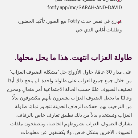
fotify.app/mc/SARAH-AND-DAVID
مدرج في نفس حدث Fotify مع الصور، تأكيد الحضور،
وطلبات أغاني الدي جي
طاولة العزاب انتهت. هذا ما يحل محلها.
على مدار 30 عامًا، حاول الأزواج حل 'مشكلة الضيوف العزاب'
من خلال جمع جميع العزاب على طاولة واحدة. لم ينجح ذلك أبدًا.
تصنيف الضيوف علنًا حسب الحالة الاجتماعية أمر متعالٍ ومحرج
وغالبًا ما يجعل الضيوف العزاب يشعرون بأنهم مكشوفون بدلًا
من الترحيب بهم. حفلات الزفاف الحديثة تتجاوز تمامًا طاولة
العزاب وتستخدم بدلاً من ذلك تطبيق تعارف خاص بالزفاف.
يشارك الضيوف العزاب بشروطهم الخاصة، ويتصفحون ملفات
الضيوف الآخرين بشكل خاص، ولا يكشفون عن معلومات