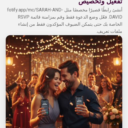
تفعيل وتخصيص
أنشئ رابطًا قصيرًا مخصصًا مثل fotify.app/mc/SARAH-AND-
DAVID. فعّل وضع الدعوة فقط وقم بمزامنة قائمة RSVP
الخاصة بك حتى يتمكن الضيوف المؤكدون فقط من إنشاء
ملفات تعريف.