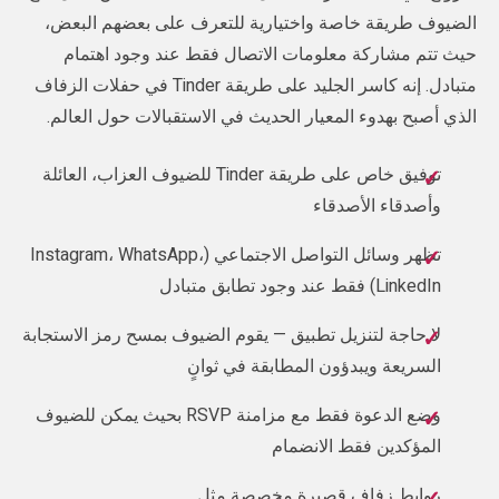
الضيوف طريقة خاصة واختيارية للتعرف على بعضهم البعض،
حيث تتم مشاركة معلومات الاتصال فقط عند وجود اهتمام
متبادل. إنه كاسر الجليد على طريقة Tinder في حفلات الزفاف
الذي أصبح بهدوء المعيار الحديث في الاستقبالات حول العالم.
توفيق خاص على طريقة Tinder للضيوف العزاب، العائلة
وأصدقاء الأصدقاء
تظهر وسائل التواصل الاجتماعي (Instagram، WhatsApp،
LinkedIn) فقط عند وجود تطابق متبادل
لا حاجة لتنزيل تطبيق — يقوم الضيوف بمسح رمز الاستجابة
السريعة ويبدؤون المطابقة في ثوانٍ
وضع الدعوة فقط مع مزامنة RSVP بحيث يمكن للضيوف
المؤكدين فقط الانضمام
روابط زفاف قصيرة مخصصة مثل