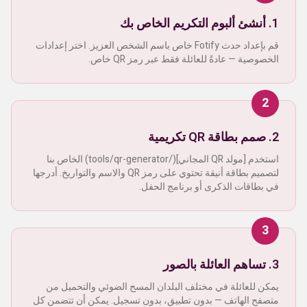
1. أنشئ ألبوم التكريم الخاص بك
قم بإعداد حدث Fotify خاص باسم الشخص العزيز. اختر إعدادات
الخصوصية — عادةً للعائلة فقط عبر رمز QR خاص.
2
2. صمم بطاقة QR تكريمية
استخدم [مولد QR المجاني](/tools/qr-generator) الخاص بنا
لتصميم بطاقة أنيقة تحتوي على رمز QR والاسم والتواريخ. أدرجها
في بطاقات الذكرى أو برنامج الحفل.
3
3. تساهم العائلة بالصور
يمكن للعائلة في مختلف البلدان المسح الضوئي والتحميل من
متصفح الهاتف — بدون تطبيق، بدون تسجيل. يمكن أن تتضمن كل