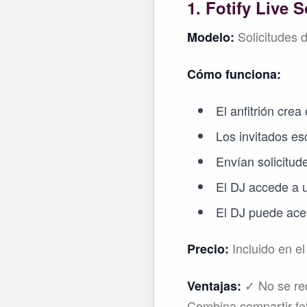
1. Fotify Live 
Solicitudes 
Modelo:
Cómo funciona:
El anfitrión cre
Los invitados es
Envían solicitud
El DJ accede a u
El DJ puede acep
Incluido en el
Precio:
✓ No se req
Ventajas:
Combina compartir fot