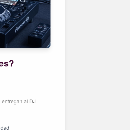
nes?
y entregan al DJ
ridad