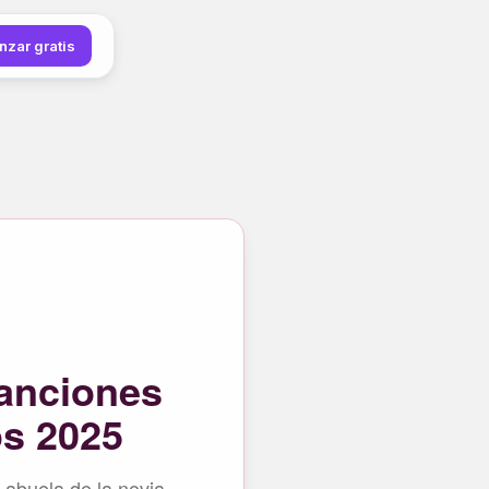
zar gratis
canciones
os 2025
a abuela de la novia