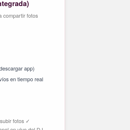
ntegrada)
a compartir fotos
 descargar app)
víos en tiempo real
subir fotos ✓
anel en vivo del DJ