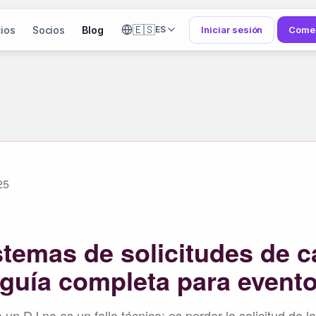
🇪🇸
ios
Socios
Blog
Iniciar sesión
Comen
ES
25
stemas de solicitudes de 
 guía completa para event
n DJ no es un fallo técnico: es perder la solicitud de l