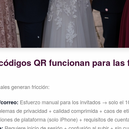
 códigos QR funcionan para las 
ales generan fricción:
Esfuerzo manual para los invitados → solo el 1
/correo:
lemas de privacidad + calidad comprimida + caos de et
iones de plataforma (solo iPhone) + requisitos de cuent
Requiere inicio de sesión + confusión al subir + sin cu
e: