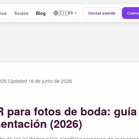
🇪🇸
ios
Socios
Blog
Iniciar sesión
Comen
ES
025
·
Updated
16 de junio de 2026
 para fotos de boda: guía
entación (2026)
da de los invitados solía significar semanas de mensajes