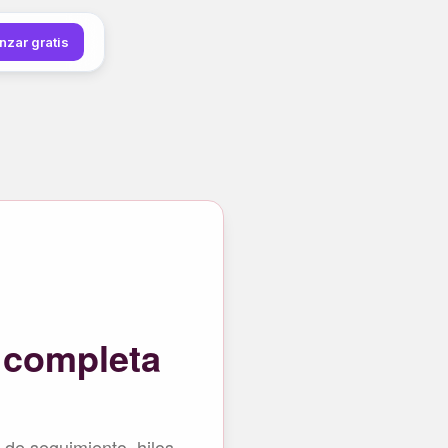
zar gratis
 completa
 de seguimiento, hilos