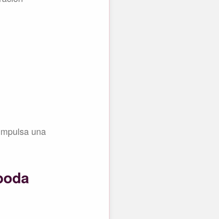
 impulsa una
 boda