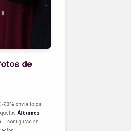
fotos de
0-20% envía fotos
iquetas
Álbumes
a + configuración
ración