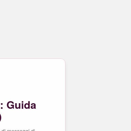
: Guida
)
e di messaggi di