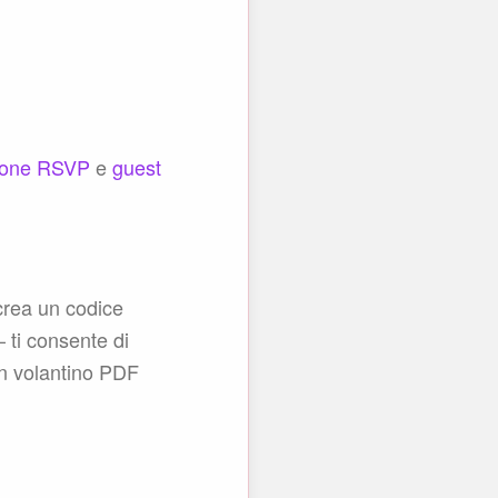
zione RSVP
e
guest
crea un codice
ti consente di
 un volantino PDF