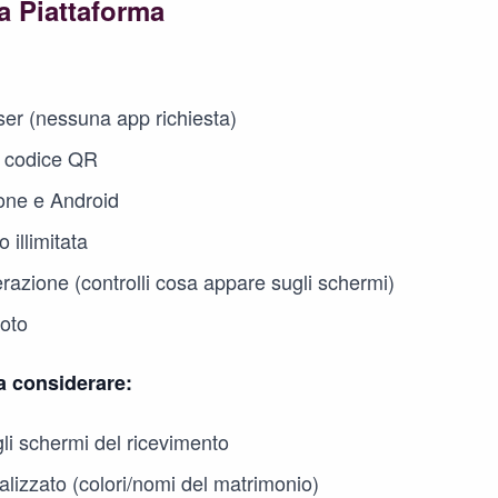
la Piattaforma
er (nessuna app richiesta)
 codice QR
one e Android
 illimitata
razione (controlli cosa appare sugli schermi)
foto
 considerare:
gli schermi del ricevimento
lizzato (colori/nomi del matrimonio)