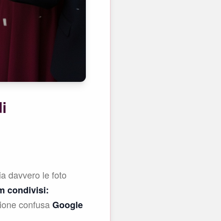
i
ia davvero le foto
 condivisi:
azione confusa
Google