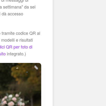
ma settimana" da sei
ti dà accesso
 tramite codice QR al
odelli e risultati
ici QR per foto di
uito
integrato.)