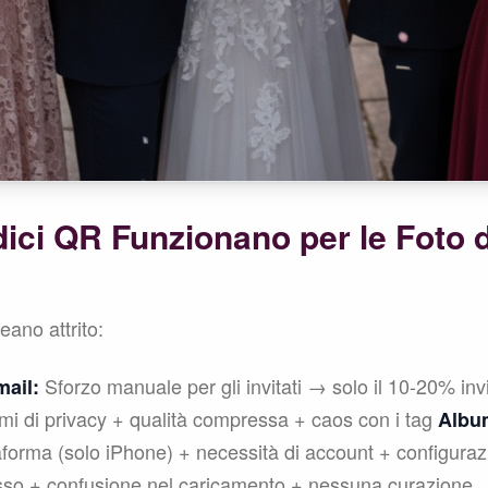
ici QR Funzionano per le Foto d
reano attrito:
Sforzo manuale per gli invitati → solo il 10-20% inv
mail:
i di privacy + qualità compressa + caos con i tag
Album
ttaforma (solo iPhone) + necessità di account + configur
so + confusione nel caricamento + nessuna curazione