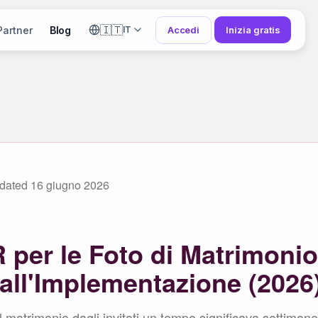
🇮🇹
Partner
Blog
Accedi
Inizia gratis
IT
dated
16 giugno 2026
 per le Foto di Matrimonio
all'Implementazione (2026
l matrimonio dagli invitati un tempo significava settiman