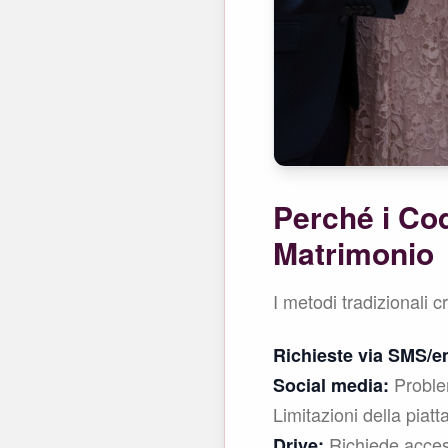
Perché i Cod
Matrimonio
I metodi tradizionali c
Richieste via SMS/e
Problem
Social media:
Limitazioni della pia
Richiede acces
Drive: