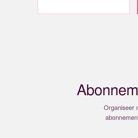
Abonneme
Organiseer m
abonnement.