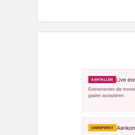
Live e
AANTALLEN
Evenementen die momente
gasten accepteren.
Aankom
ONBEPERKT