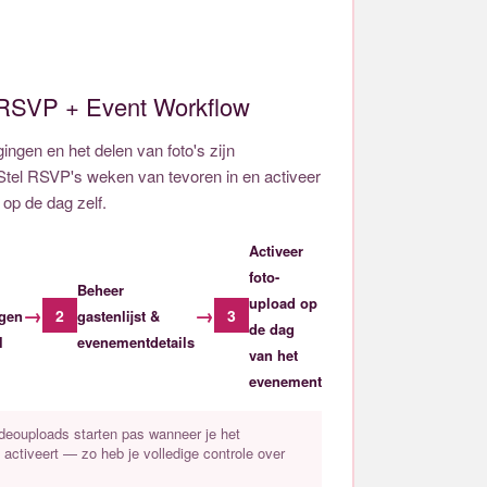
 RSVP + Event Workflow
igingen en het delen van foto's zijn
 Stel RSVP's weken van tevoren in en activeer
op de dag zelf.
Activeer
foto-
Beheer
upload op
→
→
2
3
ngen
gastenlijst &
de dag
l
evenementdetails
van het
evenement
ideouploads starten pas wanneer je het
activeert — zo heb je volledige controle over