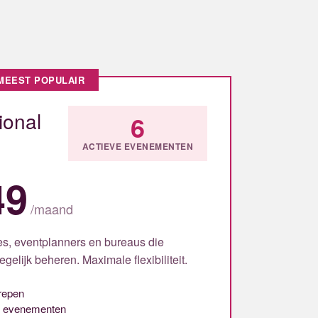
MEEST POPULAIR
ional
6
ACTIEVE EVENEMENTEN
49
/
maand
ies, eventplanners en bureaus die
elijk beheren. Maximale flexibiliteit.
repen
 evenementen