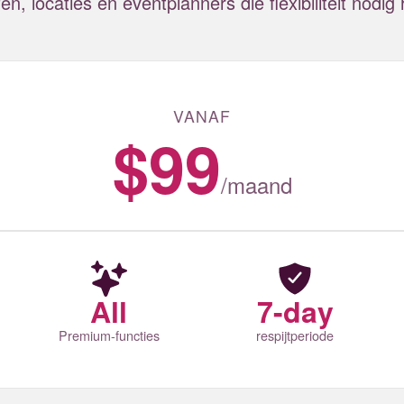
en, locaties en eventplanners die flexibiliteit nodi
VANAF
$99
/
maand
All
7-day
Premium-functies
respijtperiode