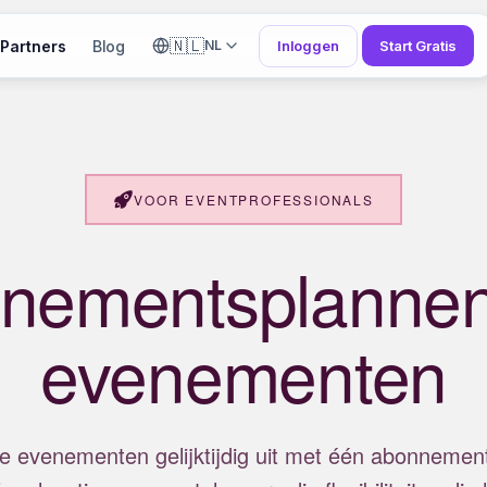
🇳🇱
Partners
Blog
Inloggen
Start Gratis
NL
VOOR EVENTPROFESSIONALS
nementsplannen
evenementen
 evenementen gelijktijdig uit met één abonnement