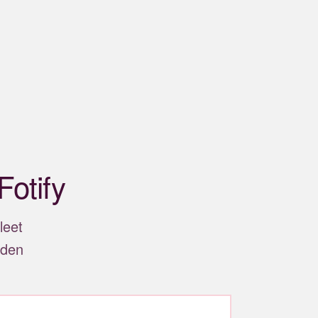
otify
leet
uden