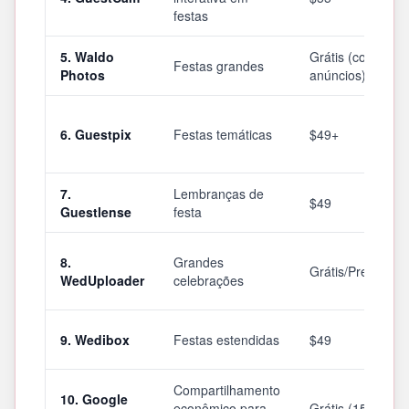
festas
5. Waldo
Grátis (com
Festas grandes
Photos
anúncios)
6. Guestpix
Festas temáticas
$49+
7.
Lembranças de
$49
Guestlense
festa
8.
Grandes
Grátis/Premium
WedUploader
celebrações
9. Wedibox
Festas estendidas
$49
Compartilhamento
10. Google
econômico para
Grátis (15 GB)