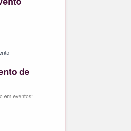
vento
ento
ento de
vo em eventos: