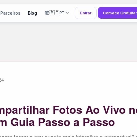
🇵🇹
Parceiros
Blog
Entrar
Comece Gratuita
PT
24
artilhar Fotos Ao Vivo n
m Guia Passo a Passo
como tornar o seu evento mais interativo e memorável?