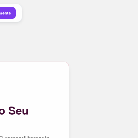
mente
o Seu
 O compartilhamento