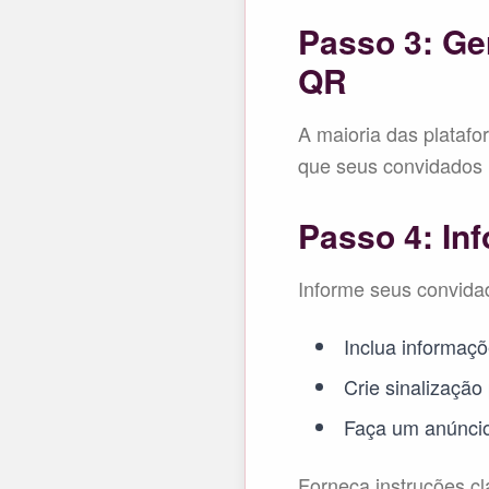
Passo 3: Ge
QR
A maioria das platafo
que seus convidados 
Passo 4: In
Informe seus convidad
Inclua informaçõ
Crie sinalização
Faça um anúncio
Forneça instruções c