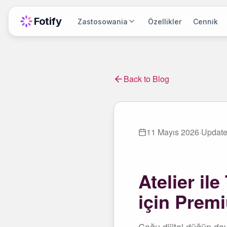
Fotify
Zastosowania
Özellikler
Cennik
Back to Blog
11 Mayıs 2026
·
Updat
Atelier ile
için Prem
Çoğu dijital düğün dav