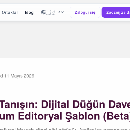
🇹🇷
Ortaklar
Blog
Zaloguj się
Zacznij za 
TR
ed
11 Mayıs 2026
 Tanışın: Dijital Düğün Dave
ium Editoryal Şablon (Beta
etiyesi bir web sitesi gibi görünür. Atelier ise neredeyse 