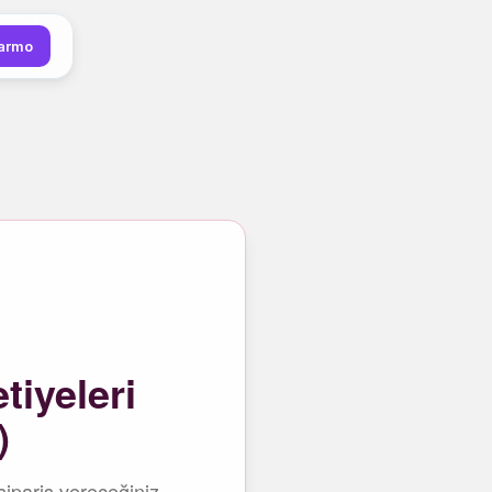
darmo
tiyeleri
)
sipariş vereceğiniz