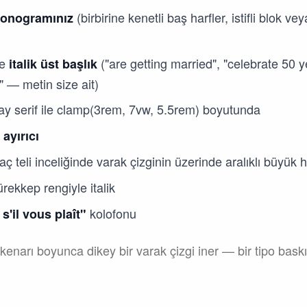
(birbirine kenetli baş harfler, istifli blok 
onogramınız
de
("are getting married", "celebrate 50 ye
italik üst başlık
" — metin size ait)
ay serif ile clamp(3rem, 7vw, 5.5rem) boyutunda
ayırıcı
saç teli inceliğinde varak çizginin üzerinde aralıklı büyük ha
rekkep rengiyle italik
kolofonu
'il vous plaît"
enarı boyunca dikey bir varak çizgi iner — bir tipo baskı