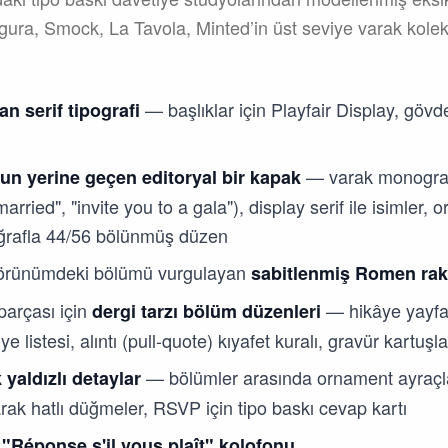
igura, Smock, La Tavola, Minted’in üst seviye varak kole
— başlıklar için Playfair Display, gövd
an serif tipografi
— varak monogram 
un yerine geçen editoryal bir kapak
married", "invite you to a gala"), display serif ile isimler, 
oğrafla 44/56 bölünmüş düzen
örünümdeki bölümü vurgulayan
sabitlenmiş Romen rak
parçası için
— hikâye yayfal
dergi tarzı bölüm düzenleri
listesi, alıntı (pull-quote) kıyafet kuralı, gravür kartuşl
— bölümler arasında ornament ayraçlar
yaldızlı detaylar
rak hatlı düğmeler, RSVP için tipo baskı cevap kartı
r
"Réponse s'il vous plaît" kolofonu