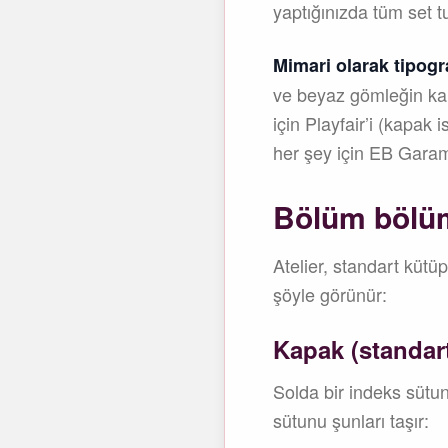
yaptığınızda tüm set t
Mimari olarak tipogra
ve beyaz gömleğin karş
için Playfair’i (kapak
her şey için EB Garamo
Bölüm bölüm:
Atelier, standart kütüp
şöyle görünür:
Kapak (standar
Solda bir indeks sütu
sütunu şunları taşır: