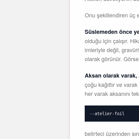
Onu şekillendiren üç ed
Süslemeden önce ye
olduğu için çalışır. H
imleriyle değil, gravür
olarak görünür. Görsel
Aksan olarak varak, 
çoğu kağıttır ve varak 
her varak aksanını tek
--atelier-foil
belirteci üzerinden sı