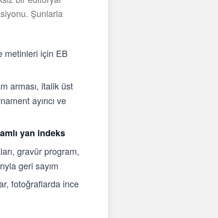
ksiyonu. Şunlarla
e metinleri için EB
arması, italik üst
ornament ayırıcı ve
amlı yan indeks
arı, gravür program,
arıyla geri sayım
, fotoğraflarda ince