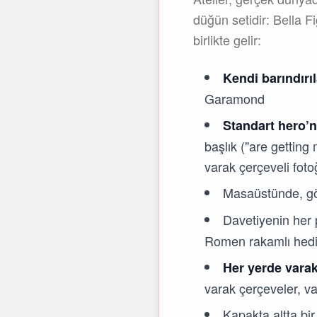
düğün setidir: Bella F
birlikte gelir:
Kendi barındırıl
Garamond
Standart hero’n
başlık ("are getting 
varak çerçeveli fot
Masaüstünde, g
Davetiyenin her 
Romen rakamlı hediye 
Her yerde varak 
varak çerçeveler, va
Kapakta altta bi