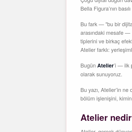
Bella Figura’nın basılı
Bu fark — "bu bir diji
arasındaki mesafe — ka
tiplerini ve birkaç efe
Atelier farklı: yerleşiml
Bugün
’i — il
Atelier
olarak sunuyoruz.
Bu yazı, Atelier’in ne
bölüm işlenişini, kimi
Atelier nedir
Atelier, gerçek dünyad