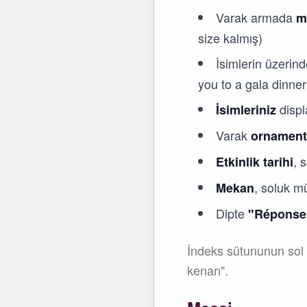
Varak armada
m
size kalmış)
İsimlerin üzerin
you to a gala dinner
displ
İsimleriniz
Varak
ornament 
, 
Etkinlik tarihi
, soluk mü
Mekan
Dipte
"Réponse s
İndeks sütununun sol k
kenarı".