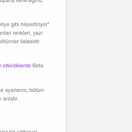
ye gibi hissettiriyor"
ları renkleri, yazı
ölümler listesidir.
etkinliklerde
Beta
me ayarlarını, bölüm
 anlatır.
iz bir editoryal