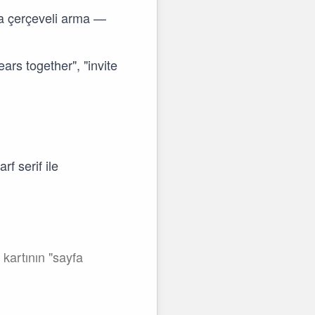
veya çerçeveli arma —
ars together", "invite
rf serif ile
 kartının "sayfa