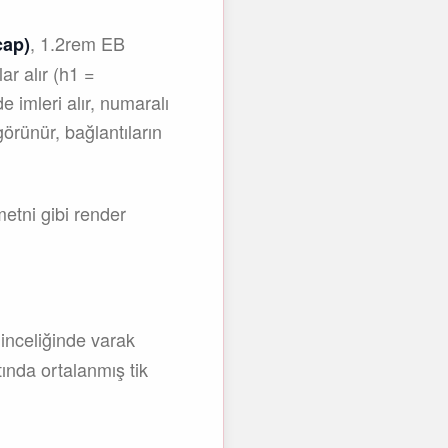
, 1.2rem EB
cap)
ar alır (h1 =
 imleri alır, numaralı
 görünür, bağlantıların
etni gibi render
 inceliğinde varak
tında ortalanmış tik