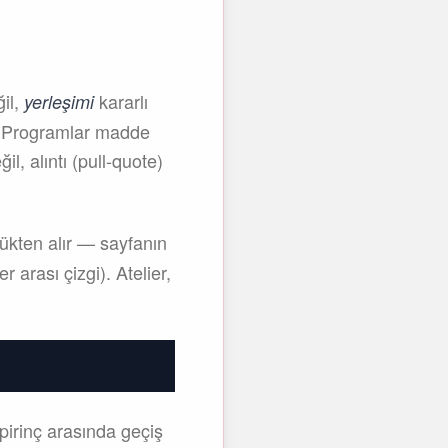
ğil,
kararlı
yerleşimi
ür. Programlar madde
l, alıntı (pull-quote)
lükten alır — sayfanın
 arası çizgi). Atelier,
 pirinç arasında geçiş