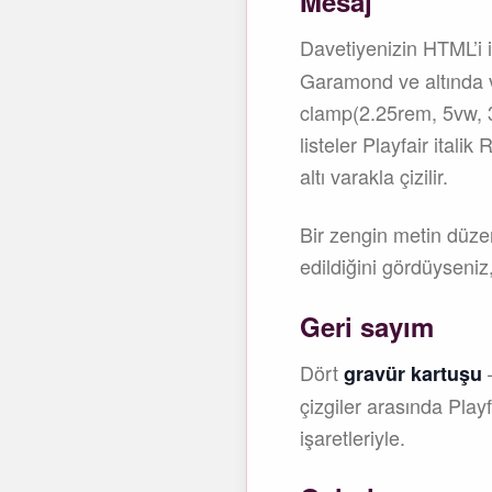
Mesaj
Davetiyenizin HTML’i 
Garamond ve altında var
clamp(2.25rem, 5vw, 3.
listeler Playfair itali
altı varakla çizilir.
Bir zengin metin düze
edildiğini gördüyseniz,
Geri sayım
Dört
—
gravür kartuşu
çizgiler arasında Play
işaretleriyle.