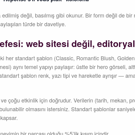
 edilmiş değil, basılmış gibi okunur. Bir form değil de bi
aylaşılan türde bir davetiye.
efesi: web sitesi değil, editoryal
ki her standart şablon (Classic, Romantic Blush, Golde
si) aynı temel yapıyı paylaşır: üstte bir hero görseli, alt
tandart şablon renk, yazı tipi ve hareketle ayrışır — am
 — ve çoğu etkinlik için doğrudur. Verilerin (tarih, mekan,
bulunabilir olmasını istersiniz. Standart şablonlar saniyele
 kapsar.
neyimin bir parçası olduğu %5’lik kısım içindir.