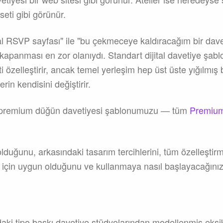
 seti gibi görünür.
tal RSVP sayfası" ile "bu çekmeceye kaldıracağım bir daveti
panması en zor olanıydı. Standart dijital davetiye şablon
kti özelleştirir, ancak temel yerleşim hep üst üste yığılmış b
erin kendisini değiştirir.
k premium düğün davetiyesi şablonumuzu — tüm
Premium 
 olduğunu, arkasındaki tasarım tercihlerini, tüm özelleştir
n için uygun olduğunu ve kullanmaya nasıl başlayacağınızı
aki tipo baskı davetiye stüdyolarından modellenmiş eksiks