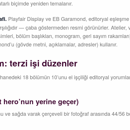
utarlı biçimde yeniden temalanır.
Playfair Display ve EB Garamond, editoryal eşleşme
fi.
ılığıdır — çaba göstermeden resmi görünürler. Atelier, v
 isimleri, bölüm başlıkları, monogram, geri sayım rakamla
nd’u (gövde metni, açıklamalar, adresler) kullanır.
 terzi işi düzenler
hanedeki 18 bölümün 10’unu el işçiliği editoryal yorumlarla
t hero’nun yerine geçer)
nu ve sağda varak çerçeveli bir fotoğraf arasında 44/56 