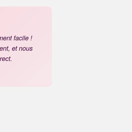
ent facile !
ent, et nous
rect.