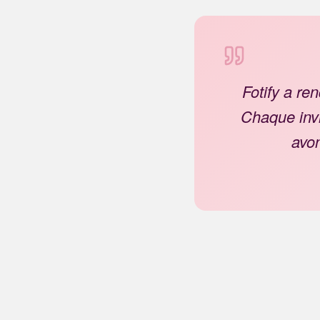
Fotify a re
Chaque invi
avon