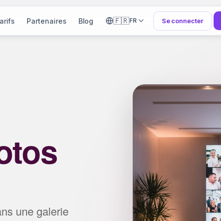
🇫🇷
arifs
Partenaires
Blog
Se connecter
FR
otos
ns une galerie