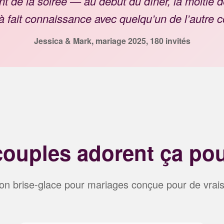
t de la soirée — au début du dîner, la moitié de
à fait connaissance avec quelqu’un de l’autre c
Jessica & Mark, mariage 2025, 180 invités
couples adorent ça pou
tion brise-glace pour mariages conçue pour de vrai