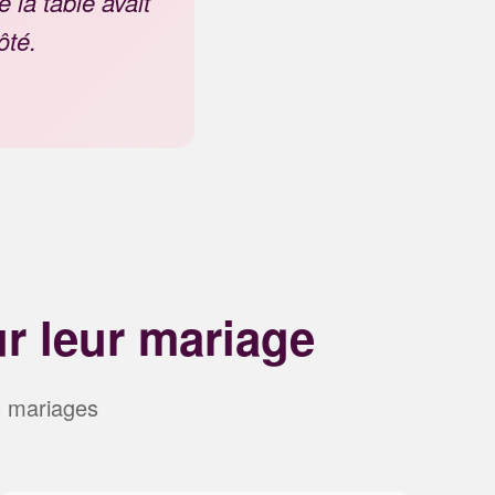
 la table avait
ôté.
r leur mariage
s mariages