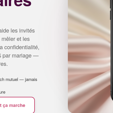
ide les invités
e mêler et les
a confidentialité,
 $ par mariage —
res.
tch mutuel — jamais
ure
 ça marche