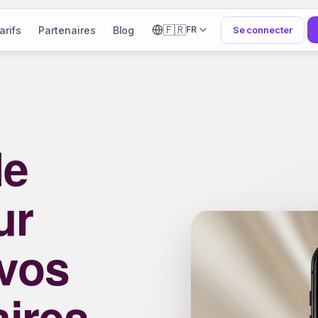
🇫🇷
arifs
Partenaires
Blog
Se connecter
FR
de
ur
vos
aires