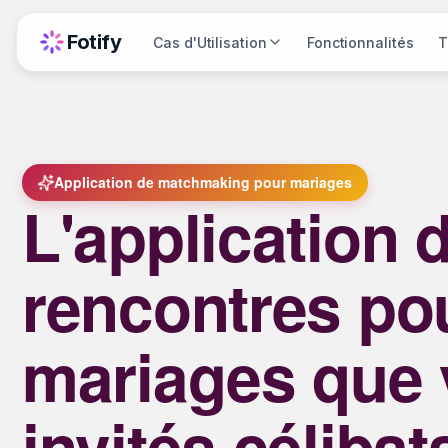
Fotify
Cas d'Utilisation
Fonctionnalités
T
Application de matchmaking pour mariages
L'application 
rencontres po
mariages que 
invités célibat