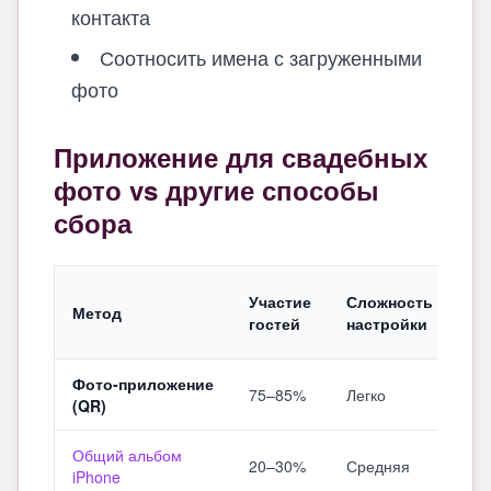
контакта
Соотносить имена с загруженными
фото
Приложение для свадебных
фото vs другие способы
сбора
По
Участие
Сложность
Метод
ре
гостей
настройки
вр
Фото‑приложение
75–85%
Легко
Да
(QR)
Общий альбом
20–30%
Средняя
Не
iPhone