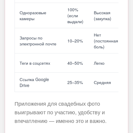
100%
Не
Одноразовые
Высокая
(если
(з
камеры
(закупка)
выдали)
пр
Нет
Запросы по
10–20%
(постоянная
Не
электронной почте
боль)
Теги в соцсетях
40–50%
Легко
Не
Ссылка Google
25–35%
Средняя
Не
Drive
Приложения для свадебных фото
выигрывают по участию, удобству и
впечатлению — именно это и важно.