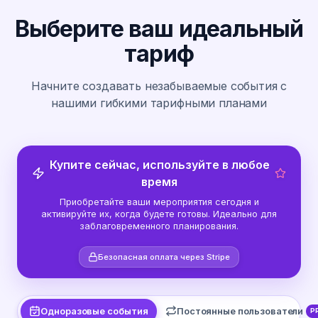
Выберите ваш идеальный
тариф
Начните создавать незабываемые события с
нашими гибкими тарифными планами
Купите сейчас, используйте в любое
время
Приобретайте ваши мероприятия сегодня и
активируйте их, когда будете готовы. Идеально для
заблаговременного планирования.
Безопасная оплата через Stripe
Одноразовые события
Постоянные пользователи
P