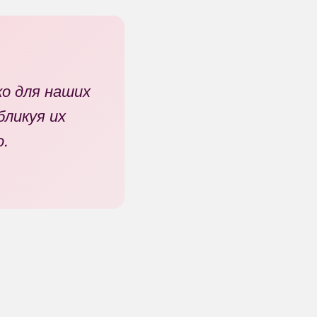
о для наших
бликуя их
о.