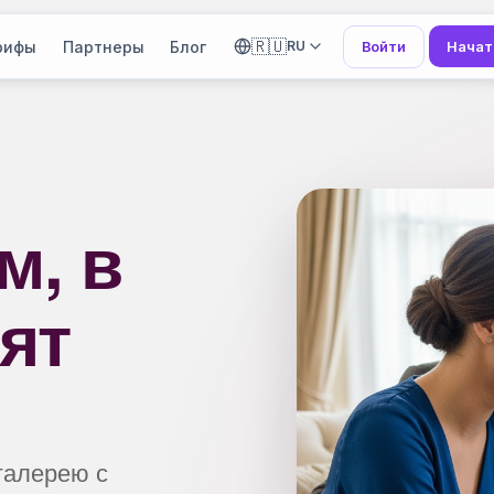
🇷🇺
рифы
Партнеры
Блог
Войти
Начат
RU
м, в
ят
галерею с