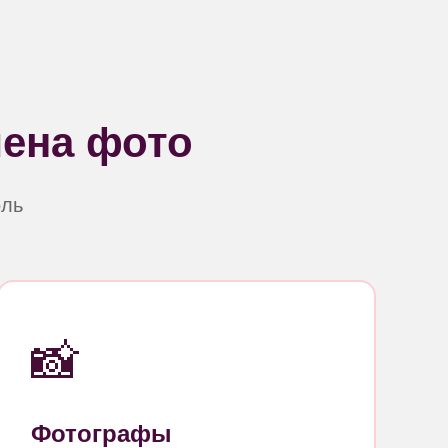
мена фото
оль
📸
Фотографы