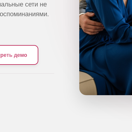
альные сети не
воспоминаниями.
реть демо