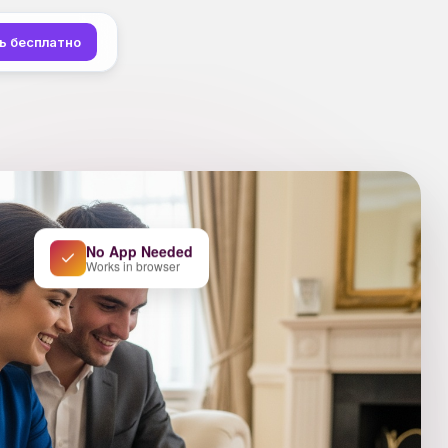
ь бесплатно
No App Needed
Works in browser