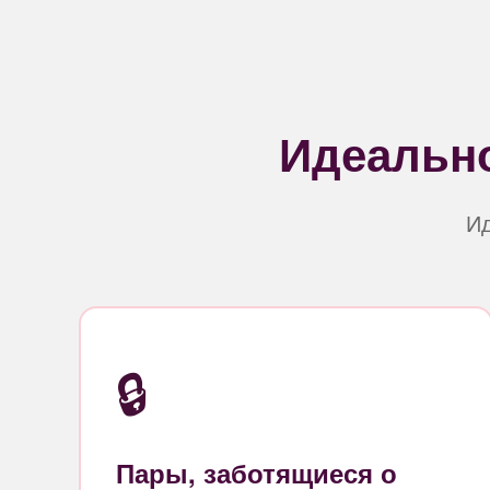
Идеально
Ид
🔒
Пары, заботящиеся о