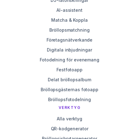
DJ-låtönskningar
AI-assistent
Matcha & Koppla
Bröllopsmatchning
Företagsnätverkande
Digitala inbjudningar
Fotodelning för evenemang
Festfotoapp
Delat bröllopsalbum
Bröllopsgästernas fotoapp
Bröllopsfotodelning
VERKTYG
Alla verktyg
QR-kodgenerator
Bröllopsisbrytargenerator