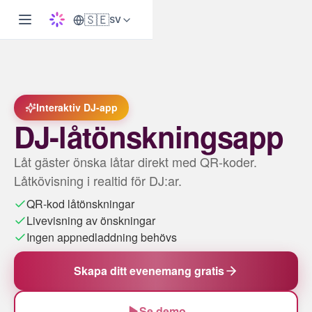
🇸🇪
SV
Interaktiv DJ-app
DJ-låtönskningsapp
Låt gäster önska låtar direkt med QR-koder.
Låtkövisning i realtid för DJ:ar.
QR-kod låtönskningar
Livevisning av önskningar
Ingen appnedladdning behövs
Skapa ditt evenemang gratis
Se demo