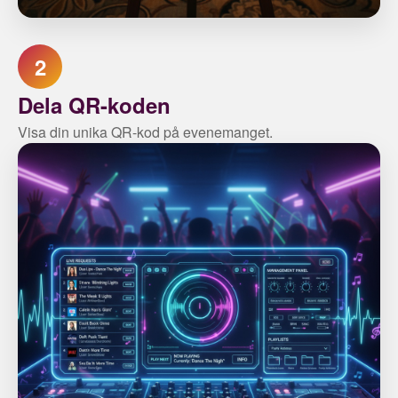
2
Dela QR-koden
Visa din unika QR-kod på evenemanget.