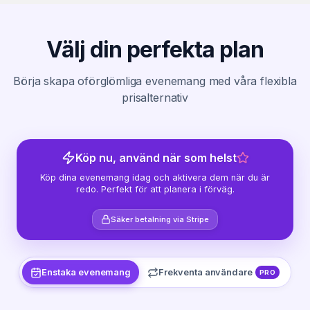
Välj din perfekta plan
Börja skapa oförglömliga evenemang med våra flexibla
prisalternativ
Köp nu, använd när som helst
Köp dina evenemang idag och aktivera dem när du är
redo. Perfekt för att planera i förväg.
Säker betalning via Stripe
Enstaka evenemang
Frekventa användare
PRO