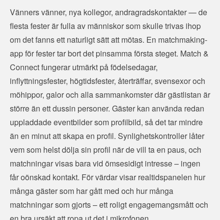
Vänners vänner, nya kollegor, andragradskontakter — de
flesta fester är fulla av människor som skulle trivas ihop
om det fanns ett naturligt sätt att mötas. En matchmaking-
app för fester tar bort det pinsamma första steget. Match &
Connect fungerar utmärkt på födelsedagar,
inflyttningsfester, högtidsfester, återträffar, svensexor och
möhippor, galor och alla sammankomster där gästlistan är
större än ett dussin personer. Gäster kan använda redan
uppladdade eventbilder som profilbild, så det tar mindre
än en minut att skapa en profil. Synlighetskontroller låter
vem som helst dölja sin profil när de vill ta en paus, och
matchningar visas bara vid ömsesidigt intresse – ingen
får oönskad kontakt. För värdar visar realtidspanelen hur
många gäster som har gått med och hur många
matchningar som gjorts – ett roligt engagemangsmått och
en bra ursäkt att ropa ut det i mikrofonen.