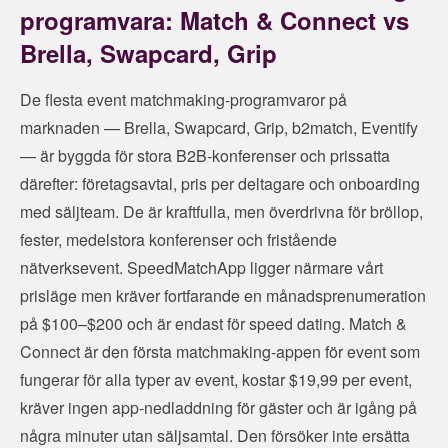
programvara: Match & Connect vs
Brella, Swapcard, Grip
De flesta event matchmaking-programvaror på
marknaden — Brella, Swapcard, Grip, b2match, Eventify
— är byggda för stora B2B-konferenser och prissatta
därefter: företagsavtal, pris per deltagare och onboarding
med säljteam. De är kraftfulla, men överdrivna för bröllop,
fester, medelstora konferenser och fristående
nätverksevent. SpeedMatchApp ligger närmare vårt
prisläge men kräver fortfarande en månadsprenumeration
på $100–$200 och är endast för speed dating. Match &
Connect är den första matchmaking-appen för event som
fungerar för alla typer av event, kostar $19,99 per event,
kräver ingen app-nedladdning för gäster och är igång på
några minuter utan säljsamtal. Den försöker inte ersätta