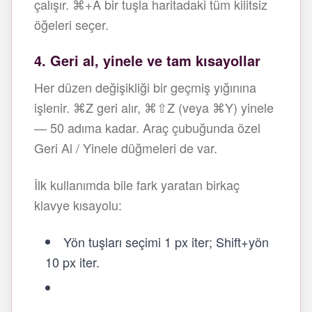
çalışır. ⌘+A bir tuşla haritadaki tüm kilitsiz
öğeleri seçer.
4. Geri al, yinele ve tam kısayollar
Her düzen değişikliği bir geçmiş yığınına
işlenir. ⌘Z geri alır, ⌘⇧Z (veya ⌘Y) yinele
— 50 adıma kadar. Araç çubuğunda özel
Geri Al / Yinele düğmeleri de var.
İlk kullanımda bile fark yaratan birkaç
klavye kısayolu:
Yön tuşları seçimi 1 px iter; Shift+yön
10 px iter.