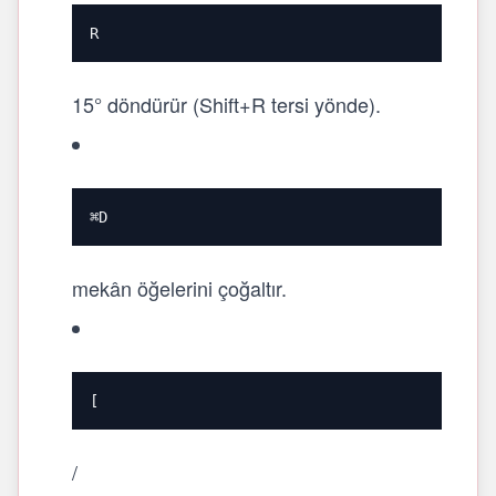
R
15° döndürür (Shift+R tersi yönde).
⌘D
mekân öğelerini çoğaltır.
[
/