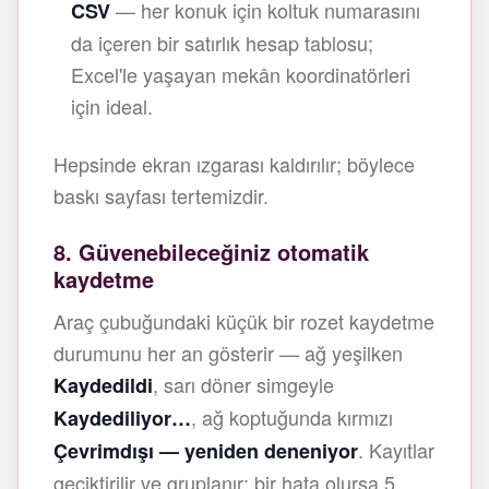
— her konuk için koltuk numarasını
CSV
da içeren bir satırlık hesap tablosu;
Excel'le yaşayan mekân koordinatörleri
için ideal.
Hepsinde ekran ızgarası kaldırılır; böylece
baskı sayfası tertemizdir.
8. Güvenebileceğiniz otomatik
kaydetme
Araç çubuğundaki küçük bir rozet kaydetme
durumunu her an gösterir — ağ yeşilken
, sarı döner simgeyle
Kaydedildi
, ağ koptuğunda kırmızı
Kaydediliyor…
. Kayıtlar
Çevrimdışı — yeniden deneniyor
geciktirilir ve gruplanır; bir hata olursa 5