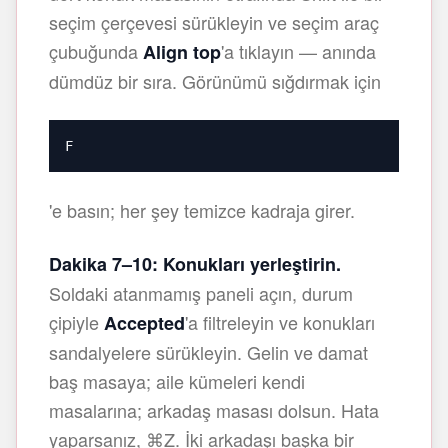
seçim çerçevesi sürükleyin ve seçim araç
çubuğunda
'a tıklayın — anında
Align top
dümdüz bir sıra. Görünümü sığdırmak için
F
'e basın; her şey temizce kadraja girer.
Dakika 7–10: Konukları yerleştirin.
Soldaki atanmamış paneli açın, durum
çipiyle
'a filtreleyin ve konukları
Accepted
sandalyelere sürükleyin. Gelin ve damat
baş masaya; aile kümeleri kendi
masalarına; arkadaş masası dolsun. Hata
yaparsanız, ⌘Z. İki arkadaşı başka bir