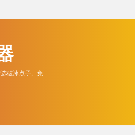
器
精选破冰点子。免